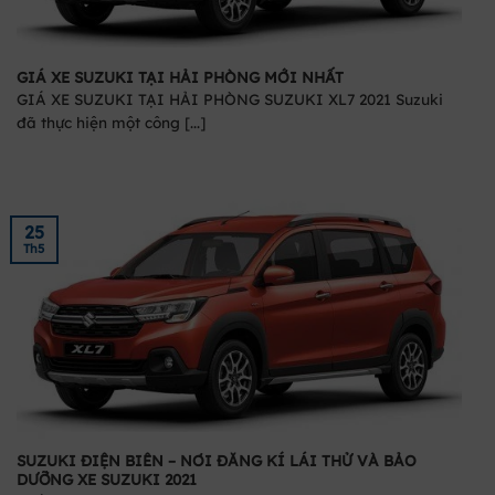
GIÁ XE SUZUKI TẠI HẢI PHÒNG MỚI NHẤT
GIÁ XE SUZUKI TẠI HẢI PHÒNG SUZUKI XL7 2021 Suzuki
đã thực hiện một công [...]
25
Th5
SUZUKI ĐIỆN BIÊN – NƠI ĐĂNG KÍ LÁI THỬ VÀ BẢO
DƯỠNG XE SUZUKI 2021