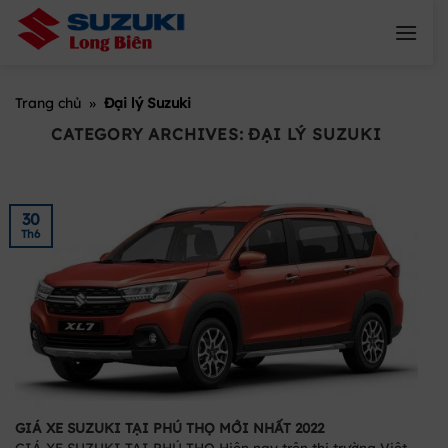
Skip
to
content
Trang chủ
»
Đại lý Suzuki
CATEGORY ARCHIVES:
ĐẠI LÝ SUZUKI
30
Th6
GIÁ XE SUZUKI TẠI PHÚ THỌ MỚI NHẤT 2022
GIÁ XE SUZUKI TẠI PHÚ THỌ Hiện nay trên thị trường Việt