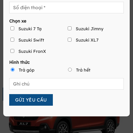
Chọn xe
Suzuki 7 Tạ
Suzuki Jimny
Suzuki Swift
Suzuki XL7
GIÁ XE SUZUKI TẠI CAO BẰNG MỚI NHẤT
Suzuki FronX
GIÁ XE SUZUKI TẠI CAO BẰNG SUZUKI XL7 2021 Suzuki đã
Hình thức
thực hiện một công [...]
Trả góp
Trả hết
25
Th5