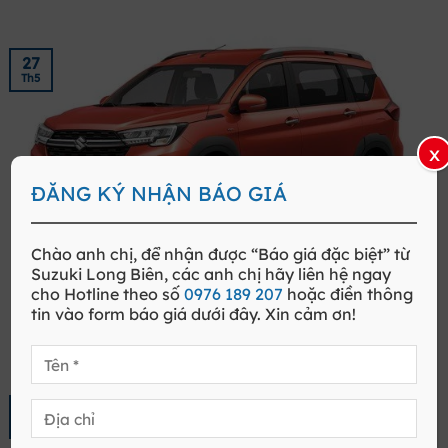
27
Th5
x
ĐĂNG KÝ NHẬN BÁO GIÁ
Chào anh chị, để nhận được
“Báo giá đặc biệt”
từ
GIÁ XE SUZUKI TẠI QUẢNG NINH MỚI NHẤT
Suzuki
Long Biên
, các anh chị hãy liên hệ ngay
GIÁ XE SUZUKI TẠI QUẢNG NINH Quảng Ninh là một tỉnh
cho
Hotline
theo số
0976 189 207
hoặc điền thông
ven biển thuộc vùng [...]
tin vào form báo giá dưới đây. Xin cảm ơn!
26
Th5