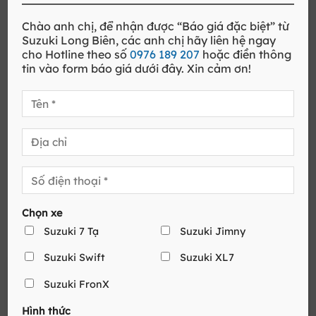
Chào anh chị, để nhận được
“Báo giá đặc biệt”
từ
Suzuki
Long Biên
, các anh chị hãy liên hệ ngay
cho
Hotline
theo số
0976 189 207
hoặc điền thông
tin vào form báo giá dưới đây. Xin cảm ơn!
Động cơ Suzuki Swift Hybrid 2025 thế hệ mới được
thiết kế để cảm nhận sự cân bằng hoàn hảo giữa
Chọn xe
hiệu suất và hiệu quả trong việc tiết kiệm nhiên liệu
Suzuki 7 Tạ
Suzuki Jimny
khi chỉ tiêu hao xấp xỉ 3,8L/100km
Suzuki Swift
Suzuki XL7
Loại động cơ
Z12E + ISS
Suzuki FronX
Nhiên liệu
Xăng
Hình thức