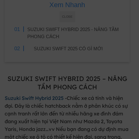
Xem Nhanh
CLOSE
SUZUKI SWIFT HYBRID 2025 - NÂNG TẦM
PHONG CÁCH
SUZUKI SWIFT 2025 CÓ GÌ MỚI
SUZUKI SWIFT HYBRID 2025 – NÂNG
TẦM PHONG CÁCH
Suzuki Swift Hybrid 2025
-Chiếc xe cá tính và hiện
đại. Đây là chiếc hatchback nằm ở phân khúc có sự
cạnh tranh rất lớn đến từ nhiều hãng xe đình đám
đang xuất hiện tại Việt Nam như Mazda 2, Toyota
Yaris, Honda jazz…vv Nếu bạn đang có dự định mua
một chiếc xe ô tô có thiết kế hiện đại, sang trọng,