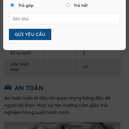
Dung tích
Trả góp
Trả hết
cc
1197
động cơ
Công suất tối
kW/rpm
60/5700
đa
Momen xoắn
Nm/rpm
111,7/4300
tối đa
Số xy lanh
3
Idle Start
có
stop
AN TOÀN
An toàn luôn là tiêu chi quan trọng hàng đầu để
người lái được thực sự tận hưởng cảm giác trải
nghiệm trong suốt hành trình