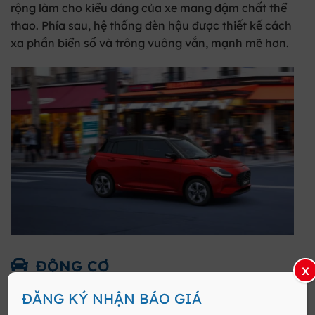
rộng làm cho kiểu dáng của xe mang đậm chất thể
thao. Phía sau, hệ thống đèn hậu được thiết kế cách
xa phần biển số và trông
vuông vắn, mạnh mẽ hơn.
ĐỘNG CƠ
x
ĐĂNG KÝ NHẬN BÁO GIÁ