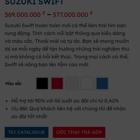
SUZUKI SWIFT
–
₫
₫
569.000.000
577.000.000
Suzuki Swift hoàn toàn mới có thể làm trái tim bạn
rung động. Tính cách nổi bật thông qua kiểu dáng
và màu sắc. Thoải mái và tự do. Bạn sẽ mong muốn
lái xe mỗi ngày để tận hưởng những trải nghiệm thú
vị mà không có hồi kết thúc. Trong mọi cách có thể,
Swift sẽ nâng bạn lên tầm cao mới.
Màu sắc
Hỗ trợ tới 90% với lãi suất ưu đãi chỉ từ 0,42%
Ưu đãi: Quý khách liên hệ với chúng tôi để nhận
ưu đãi tốt nhất
TẢI CATALOGUE
ƯỚC TÍNH TRẢ GÓP