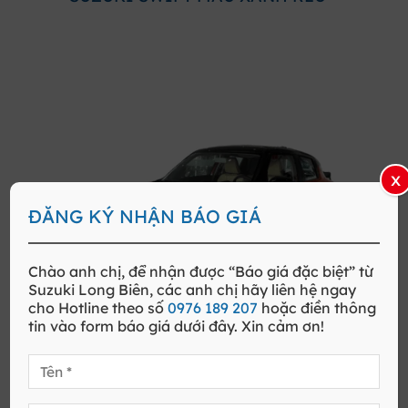
x
ĐĂNG KÝ NHẬN BÁO GIÁ
Chào anh chị, để nhận được
“Báo giá đặc biệt”
từ
Suzuki
Long Biên
, các anh chị hãy liên hệ ngay
cho
Hotline
theo số
0976 189 207
hoặc điền thông
tin vào form báo giá dưới đây. Xin cảm ơn!
SUZUKI SWIFT MÀU CAM NÓC ĐEN