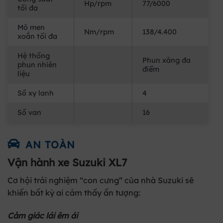
Hp/rpm
77/6000
tối đa
Mô men
Nm/rpm
138/4.400
xoắn tối đa
Hệ thống
Phun xăng đa
phun nhiên
điểm
liệu
Số xy lanh
4
Số van
16
AN TOÀN
Vận hành xe Suzuki XL7
Cơ hội trải nghiệm “con cưng” của nhà Suzuki sẽ
khiến bất kỳ ai cảm thấy ấn tượng:
Cảm giác lái êm ái