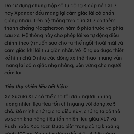
Do sử dụng chung hộp số tự động 4 cấp nên XL7
hay Xpander đều mang lại cảm giác lái có phần
giống nhau. Trên hệ thống treo của XL7 có thêm
thanh chống Macpherson nằm ở phía trước và phía
sau xe. Hệ thống này cho phép lái xe tự động điều
chỉnh theo ý muốn sao cho tư thế ngồi thoải mái và
cảm giác khi lái thư giãn nhất. Vô lăng xe được thiết
kế hình chữ D như các dòng xe thể thao nhưng vẫn
mang lại cảm giác nhẹ nhàng, bền vững cho người
cầm lái.
Tiêu thụ nhiên liệu tiết kiệm
Xe Suzuki XL7 có thể chở tối đa 7 người nhưng
lượng nhiên liệu tiêu tốn chỉ ngang với dòng xe 5
chỗ. Để minh chứng cho điều này, chúng ta có thể
so sánh khả năng tiêu tốn nhiên liệu giữa XL7 và
Rush hoặc Xpander. Được biết trong cùng khoảng
cách 100km, Xpander dùng đến 6,1 – 6,2 lít xăng,