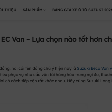
ỚI THIỆU
SẢN PHẨM
BẢNG GIÁ XE Ô TÔ SUZUKI 202
 EC Van – Lựa chọn nào tốt hơn c
 đồng
, hai cái tên đáng chú ý hiện nay là
Suzuki Eeco Van
v
tiêu phục vụ nhu cầu vận tải hàng hóa trong nội đô, thươ
ại có cách tiếp cận rất khác nhau. Hãy cùng Suzuki Long 