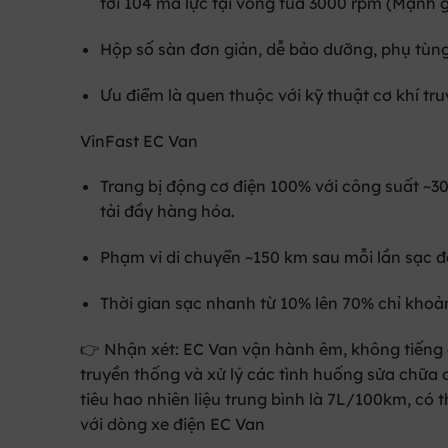
tới 104 mã lực tại vòng tua 3000 rpm (Mạnh g
Hộp số sàn đơn giản, dễ bảo dưỡng, phụ tùng 
Ưu điểm là quen thuộc với kỹ thuật cơ khí tr
VinFast EC Van
Trang bị
động cơ điện 100%
với công suất ~3
tải đầy hàng hóa.
Phạm vi di chuyển ~150 km sau mỗi lần sạc đầ
Thời gian sạc nhanh từ 10% lên 70% chỉ khoả
👉
Nhận xét:
EC Van vận hành êm, không tiếng 
truyền thống và xử lý các tình huống sửa chữa d
tiêu hao nhiên liệu trung bình là 7L/100km, có 
với dòng xe điện EC Van