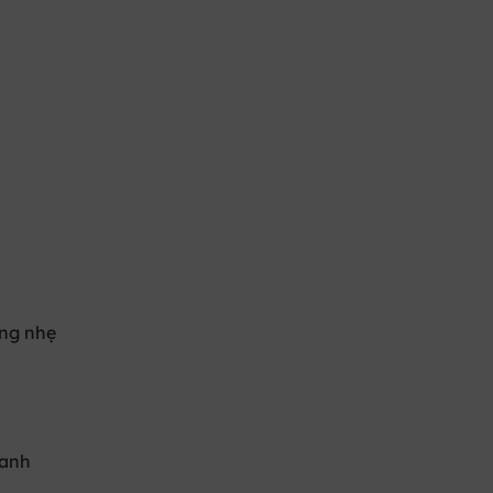
àng nhẹ
oanh