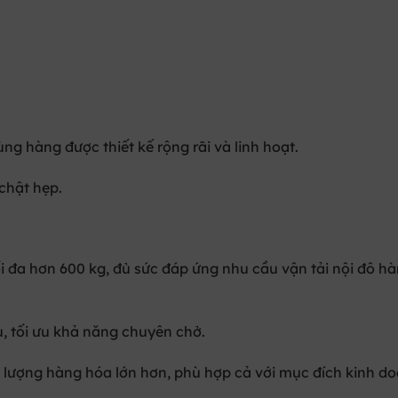
hùng hàng được thiết kế rộng rãi và linh hoạt.
 chật hẹp.
ối đa hơn
600 kg
, đủ sức đáp ứng nhu cầu vận tải nội đô h
u, tối ưu khả năng chuyên chở.
i lượng hàng hóa lớn hơn, phù hợp cả với mục đích kinh d