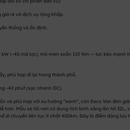
ấp đôi so với phiên bản cũ)
giá rẻ và dịch vụ rộng khắp.
uyền thống và ổn định.
0 kW (~40 mã lực), mô-men xoắn 110 Nm — lực kéo mạnh h
y, phù hợp đi lại trong thành phố.
ng ~42 phút (sạc nhanh DC).
ồn và phù hợp với xu hướng “xanh”, còn Eeco Van đơn giả
ễ hơn. Mẫu xe tải van có dung tích bình xăng lên tới 32L, 
thể di chuyển liên tục ít nhất 400km. Đây là điểm đáng lưu 