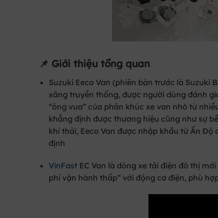
📌 Giới thiệu tổng quan
Suzuki Eeco Van (phiên bản trước là Suzuki Bl
xăng truyền thống, được người dùng đánh giá
“ông vua” của phân khúc xe van nhỏ từ nhiề
khẳng định được thương hiệu cũng như sự bền 
khí thải, Eeco Van được nhập khẩu từ Ấn Độ 
định
VinFast
EC Van
là dòng xe
tải điện đô thị
mới 
phí vận hành thấp” với động cơ điện, phù hợp