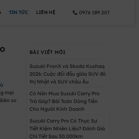
0976 189 207
6
TIN TỨC
LIÊN HỆ
ho
BÀI VIẾT MỚI
Suzuki FronX và Skoda Kushaq
2026: Cuộc đối đầu giữa SUV đô
thị Nhật và SUV châu Âu
à
ng mại
Có Nên Mua Suzuki Carry Pro
Biên so
Trả Góp? Bài Toán Dòng Tiền
Cho Người Kinh Doanh
Suzuki Carry Pro Có Thực Sự
Tiết Kiệm Nhiên Liệu? Đánh Giá
Chi Tiết Sau 50.000km