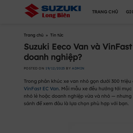
Skip
to
TRANG CHỦ
GI
content
Trang chủ
»
Tin tức
Suzuki Eeco Van và VinFast
doanh nghiệp?
POSTED ON
19/12/2025
BY
ADMIN
Trong phân khúc
xe van nhỏ gọn dưới 300 triệu
VinFast EC Van
. Mỗi mẫu xe đều hướng tới mục 
nhỏ lẻ hoặc doanh nghiệp vừa và nhỏ — nhưng l
sánh để xem đâu là lựa chọn phù hợp với bạn.