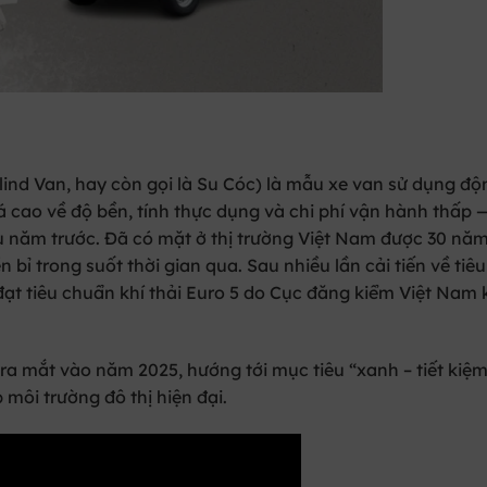
ind Van, hay còn gọi là Su Cóc) l
à mẫu xe van sử dụng độ
 cao về độ bền, tính thực dụng và chi phí vận hành thấp —
u năm trước. Đã có mặt ở thị trường Việt Nam được 30 năm
bỉ trong suốt thời gian qua. Sau nhiều lần cải tiến về tiê
đạt tiêu chuẩn khí thải Euro 5 do Cục đăng kiểm Việt Nam
ra mắt vào năm 2025, hướng tới mục tiêu “xanh – tiết kiệm
 môi trường đô thị hiện đại.