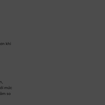
ơn khi
n,
với mức
tâm so