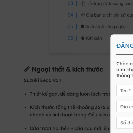
📦 Tải trọng & khoang hàn
💸 Giá bán & chi phí sử dụ
🛡️ An toàn & công nghệ
🧠 Kết luận
ĐĂNG
Chào a
📏 Ngoại thất & kích thước
anh chị
thông t
Suzuki Eeco Van
Thiết kế gọn, dễ dàng luồn lách trong phố đô
Kích thước tổng thể khoảng 3675 x 1475 x 18
nhanh và linh hoạt trong điều kiện đường ph
Cửa trượt hai bên + cửa sau mở lên thuận ti