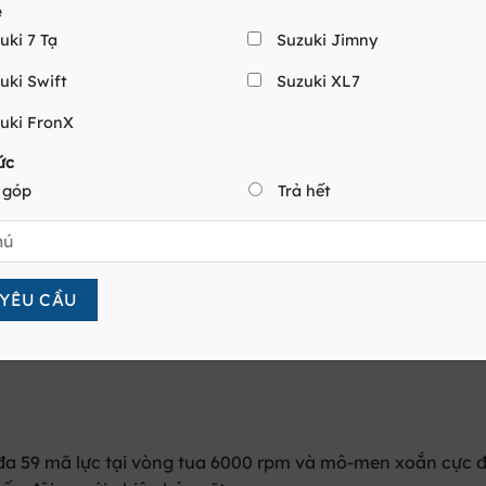
e
uki 7 Tạ
Suzuki Jimny
n với 3.767 x 1.680 x 1.790 mm, chiều dài cơ sở 2.520 mm ch
uki Swift
Suzuki XL7
uki FronX
ợp với cả vận tải hàng hóa và hình ảnh chuyên nghiệp ch
ức
 góp
Trả hết
hàng lớn hoặc nhiều kiện hơn trong mỗi chuyến đi nội đô. 
 kính vòng quay rộng hơn sẽ cản trở tầm hoạt động của xe 
i đa 59 mã lực tại vòng tua 6000 rpm và mô-men xoắn cực đ