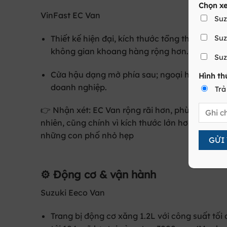
Chọn x
VinFast EC Van
Suz
Thiết kế hiện đại, kích thước tổng thể lớn hơ
Suz
không gian khoang hàng rộng hơn.
Suz
Cửa hậu dạng mở phía sau; ngoại hình phù h
Hình th
doanh nghiệp.
Trả
👉
Nhận xét:
EC Van rộng rãi hơn, phù hợp chở 
nhiên, cũng chính vì kích thước lớn hơn và bán
những con phố nhỏ hẹp
⚙️ Động cơ & vận hành
Suzuki Eeco Van
Trang bị động cơ xăng 1.2L với công suất tố