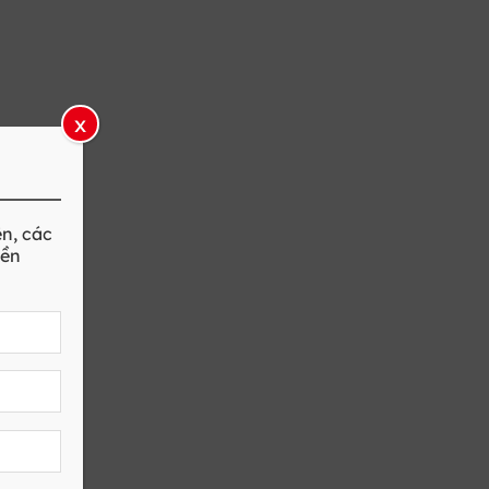
x
ên
, các
iền
ầu