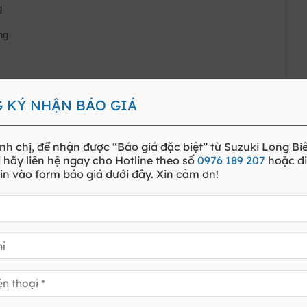
g
ng
 KÝ NHẬN BÁO GIÁ
nh chị, để nhận được
“Báo giá đặc biệt”
từ Suzuki
Long Bi
 hãy liên hệ ngay cho
Hotline
theo số
0976 189 207
hoặc đ
in vào form báo giá dưới đây. Xin cảm ơn!
ng.
25 mm, bán kính quay vòng tối thiểu chỉ 4,1m giúp quay đ
ố nhỏ hẹp
ện bốc dỡ hàng hóa.