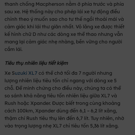
thanh chống Macpherson nằm ở phía trước và phía
sau xe. Hệ thống này cho phép lái xe tự động điều
chỉnh theo ý muốn sao cho tư thế ngồi thoải mái và
cảm giác khi lái thư giãn nhất. Vô lăng xe được thiết
kế hình chữ D như các dòng xe thể thao nhưng vẫn
mang lại cảm giác nhẹ nhàng, bền vững cho người
cầm lái.
Tiêu thụ nhiên liệu tiết kiệm
Xe S
uzuki XL7
có thể chở tối đa 7 người nhưng
lượng nhiên liệu tiêu tốn chỉ ngang với dòng xe 5
chỗ. Để minh chứng cho điều này, chúng ta có thể
so sánh khả năng tiêu tốn nhiên liệu giữa XL7 và
Rush hoặc Xpander. Được biết trong cùng khoảng
cách 100km, Xpander dùng đến 6,1 – 6,2 lít xăng,
thậm chí Rush tiêu thụ lên đến 6,7 lít. Tuy nhiên, nhờ
vào trọng lượng nhẹ XL7 chỉ tiêu tốn 5,36 lít xăng.