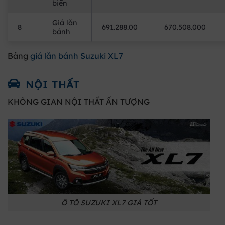
biển
Giá lăn
8
691.288.00
670.508.000
bánh
Bảng
giá lăn bánh Suzuki XL7
NỘI THẤT
KHÔNG GIAN NỘI THẤT ẤN TƯỢNG
Ô TÔ SUZUKI XL7 GIÁ TỐT