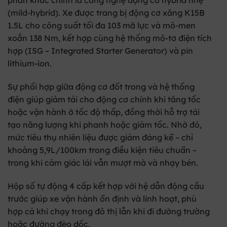
(mild-hybrid). Xe được trang bị động cơ xăng K15B
1.5L cho công suất tối đa 103 mã lực và mô-men
xoắn 138 Nm, kết hợp cùng hệ thống mô-tơ điện tích
hợp (ISG – Integrated Starter Generator) và pin
lithium-ion.
Sự phối hợp giữa động cơ đốt trong và hệ thống
điện giúp giảm tải cho động cơ chính khi tăng tốc
hoặc vận hành ở tốc độ thấp, đồng thời hỗ trợ tái
tạo năng lượng khi phanh hoặc giảm tốc. Nhờ đó,
mức tiêu thụ nhiên liệu được giảm đáng kể – chỉ
khoảng 5,9L/100km trong điều kiện tiêu chuẩn –
trong khi cảm giác lái vẫn mượt mà và nhạy bén.
Hộp số tự động 4 cấp kết hợp với hệ dẫn động cầu
trước giúp xe vận hành ổn định và linh hoạt, phù
hợp cả khi chạy trong đô thị lẫn khi đi đường trường
hoặc đường đèo dốc.