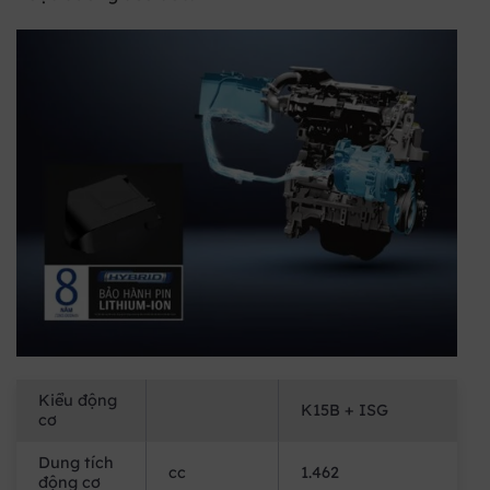
Kiểu động
K15B + ISG
cơ
Dung tích
cc
1.462
động cơ