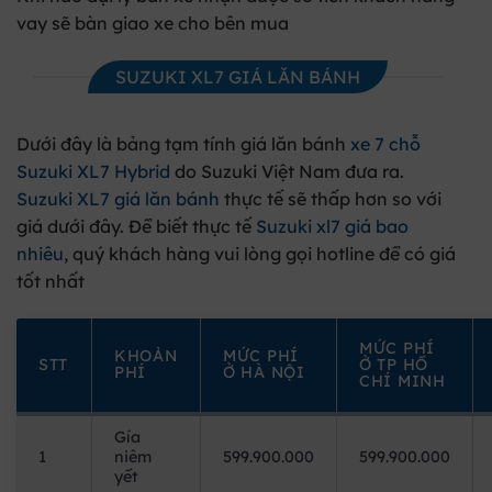
vay sẽ bàn giao xe cho bên mua
SUZUKI XL7 GIÁ LĂN BÁNH
Dưới đây là bảng tạm tính giá lăn bánh
xe 7 chỗ
Suzuki XL7 Hybrid
do Suzuki Việt Nam đưa ra.
Suzuki XL7 giá lăn bánh
thực tế sẽ thấp hơn so với
giá dưới đây. Để biết thực tế
Suzuki xl7 giá bao
nhiêu
, quý khách hàng vui lòng gọi hotline để có giá
tốt nhất
MỨC PHÍ
KHOẢN
MỨC PHÍ
STT
Ở TP HỒ
PHÍ
Ở HÀ NỘI
CHÍ MINH
Gía
1
niêm
599.900.000
599.900.000
yết