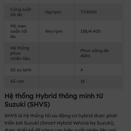
Công suất
Hp/rpm
77/6000
tối đa
Mô men
xoắn tối
Nm/rpm
138/4.400
đa
Hệ thống
Phun xăng đa
phun
điểm
nhiên liệu
Số xy lanh
4
Số van
16
Hệ thống Hybrid thông minh từ
Suzuki (SHVS)
SHVS là hệ thống tối ưu động cơ hybrid được phát
triển bởi Suzuki (Smart Hybrid Vehicle by Suzuki),
được thiết kế để nâng cao hiệu suất nhiên liệu mà