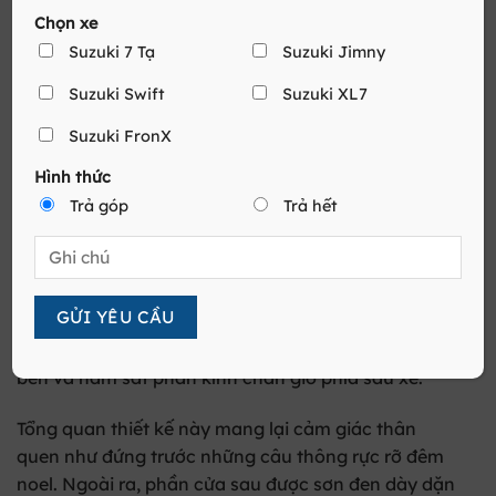
Chọn xe
Suzuki 7 Tạ
Suzuki Jimny
Suzuki Swift
Suzuki XL7
Suzuki FronX
Hình thức
Thiết kế thân xe sang trọng
Trả góp
Trả hết
Thiết kế đuôi xe
Phía sau XL7 là những hiệu ứng bắt mắt được tạo
nên từ đuôi xe cầu kỳ. Nếu như đèn chiếu hậu của
dòng Ertiga chỉ có một phần đèn led thì với phiên
bản XL7, đèn chiếu hậu được mở rộng hơn ở cạnh
bên và nằm sát phần kính chắn gió phía sau xe.
Tổng quan thiết kế này mang lại cảm giác thân
quen như đứng trước những câu thông rực rỡ đêm
noel. Ngoài ra, phần cửa sau được sơn đen dày dặn