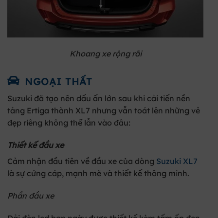
Khoang xe rộng rãi
NGOẠI THẤT
Suzuki đã tạo nên dấu ấn lớn sau khi cải tiến nền
tảng Ertiga thành XL7 nhưng vẫn toát lên những vẻ
đẹp riêng không thể lẫn vào đâu:
Thiết kế đầu xe
Cảm nhận đầu tiên về đầu xe của dòng
Suzuki XL7
là sự cứng cáp, mạnh mẽ và thiết kế thông minh.
Phần đầu xe
Dải đèn led ban ngày được thiết kế kèm tấm ốp đen