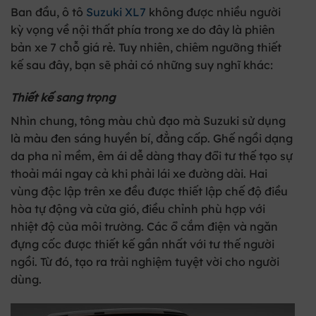
Ban đầu,
ô tô
Suzuki XL7
không được nhiều người
kỳ vọng về nội thất phía trong xe do đây là phiên
bản xe 7 chỗ giá rẻ. Tuy nhiên, chiêm ngưỡng thiết
kế sau đây, bạn sẽ phải có những suy nghĩ khác:
Thiết kế sang trọng
Nhìn chung, tông màu chủ đạo mà Suzuki sử dụng
là màu đen sáng huyền bí, đẳng cấp. Ghế ngồi dạng
da pha nỉ mềm, êm ái dễ dàng thay đổi tư thế tạo sự
thoải mái ngay cả khi phải lái xe đường dài. Hai
vùng độc lập trên xe đều được thiết lập chế độ điều
hòa tự động và cửa gió, điều chỉnh phù hợp với
nhiệt độ của môi trường. Các ổ cắm điện và ngăn
đựng cốc được thiết kế gần nhất với tư thế người
ngồi. Từ đó, tạo ra trải nghiệm tuyệt vời cho người
dùng.