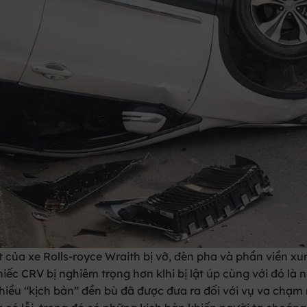
của xe Rolls-royce Wraith bị vỡ, đèn pha và phần viền xu
ếc CRV bị nghiêm trọng hơn klhi bị lật úp cùng với đó là 
Nhiều “kịch bản” đền bù đã được đưa ra đối với vụ va chạm