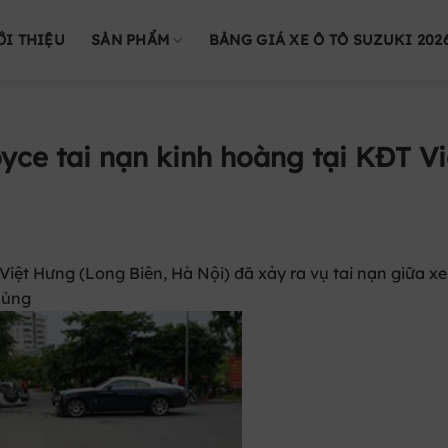
ỚI THIỆU
SẢN PHẨM
BẢNG GIÁ XE Ô TÔ SUZUKI 202
yce tai nạn kinh hoàng tại KĐT Vi
Việt Hưng (Long Biên, Hà Nội) đã xảy ra vụ tai nạn giữa xe
hủng