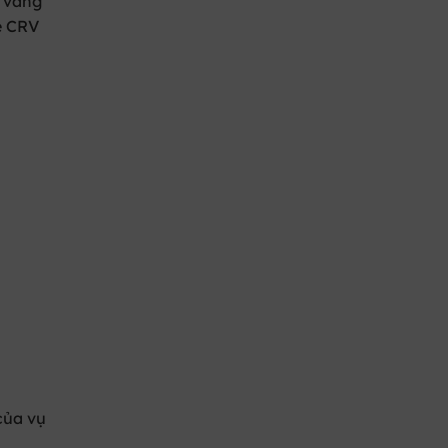
g váng
e CRV
 của vụ