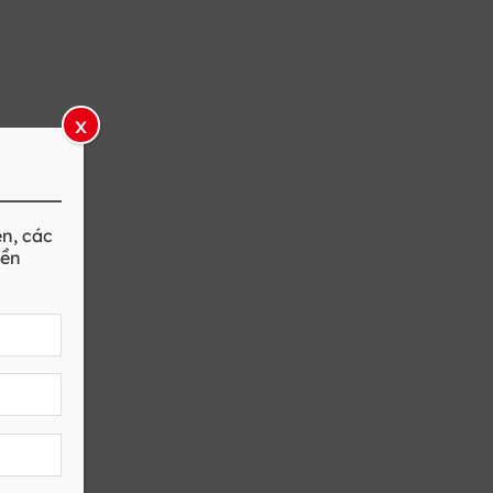
x
ên
, các
iền