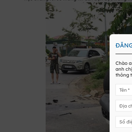
ĐĂNG
Chào a
anh chị
thông t