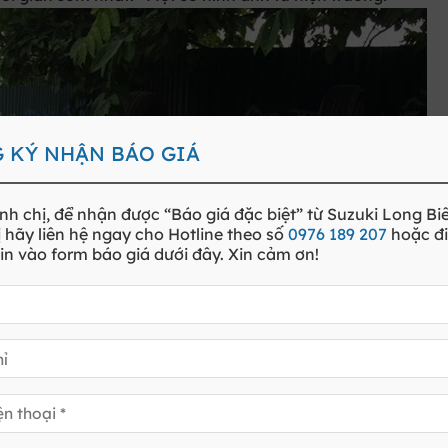
 KÝ NHẬN BÁO GIÁ
nh chị, để nhận được
“Báo giá đặc biệt”
từ Suzuki
Long Bi
 hãy liên hệ ngay cho
Hotline
theo số
0976 189 207
hoặc đ
in vào form báo giá dưới đây. Xin cảm ơn!