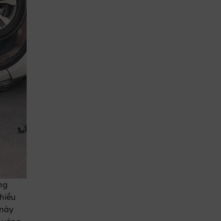
ng
nhiều
 này