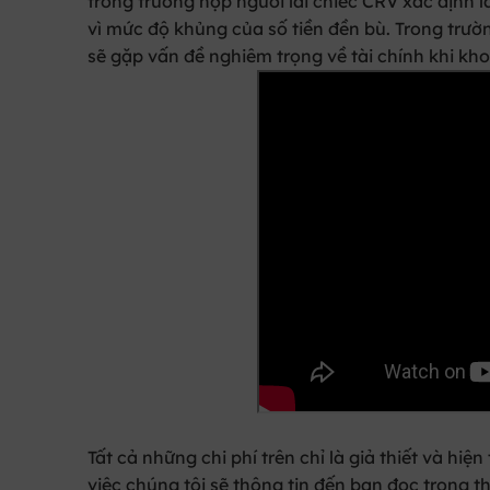
trong trường hợp người lái chiếc CRV xác định l
vì mức độ khủng của số tiền đền bù. Trong trườ
sẽ gặp vấn đề nghiêm trọng về tài chính khi kho
Tất cả những chi phí trên chỉ là giả thiết và hiệ
việc chúng tôi sẽ thông tin đến bạn đọc trong t