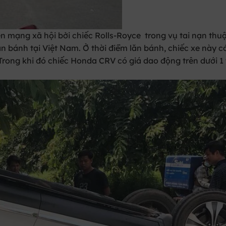
 mạng xã hội bởi chiếc Rolls-Royce trong vụ tai nạn thu
ăn bánh tại Việt Nam. Ở thời điểm lăn bánh, chiếc xe này c
Trong khi đó chiếc Honda CRV có giá dao động trên dưới 1 