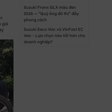
Suzuki Fronx GLX màu đen
2026 — “Quý ông đô thị” đầy
ộc
phong cách
ó giá
Suzuki Eeco Van và VinFast EC
tỷ
Van – Lựa chọn nào tốt hơn cho
doanh nghiệp?