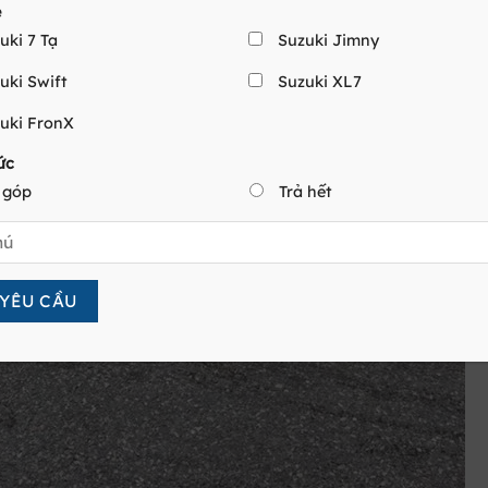
e
uki 7 Tạ
Suzuki Jimny
uki Swift
Suzuki XL7
uki FronX
ức
 góp
Trả hết