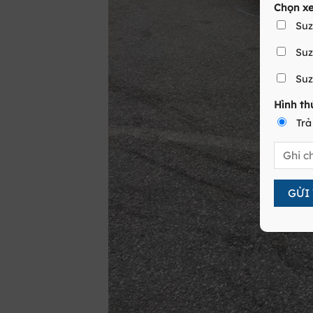
Chọn x
Suz
Suz
Suz
Hình th
Trả