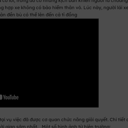
à có lỗi, trong đó có những kịch bản khiến người ta choán
ng hợp xe không có bảo hiểm thân vỏ. Lúc này, người lái x
ản đền bù có thể lên đến cả tỉ đồng
n tại vụ việc đã được cơ quan chức năng giải quyết. Chi tiết
hời gian sớm nhất. Một số hình ảnh từ hiện trường: