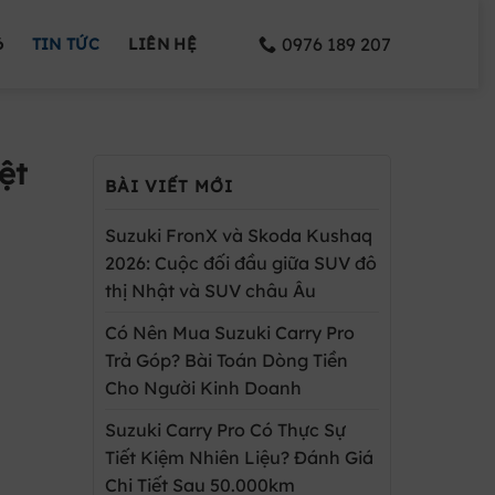
0976 189 207
6
TIN TỨC
LIÊN HỆ
ệt
BÀI VIẾT MỚI
Suzuki FronX và Skoda Kushaq
2026: Cuộc đối đầu giữa SUV đô
thị Nhật và SUV châu Âu
Có Nên Mua Suzuki Carry Pro
Trả Góp? Bài Toán Dòng Tiền
Cho Người Kinh Doanh
Suzuki Carry Pro Có Thực Sự
Tiết Kiệm Nhiên Liệu? Đánh Giá
Chi Tiết Sau 50.000km